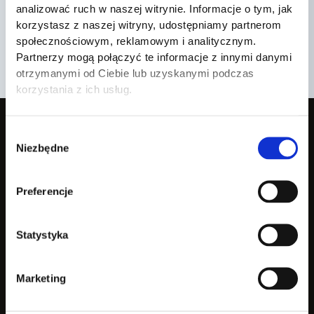
analizować ruch w naszej witrynie. Informacje o tym, jak
delete it, then start writing!
korzystasz z naszej witryny, udostępniamy partnerom
społecznościowym, reklamowym i analitycznym.
Partnerzy mogą połączyć te informacje z innymi danymi
otrzymanymi od Ciebie lub uzyskanymi podczas
korzystania z ich usług.
storamore
Wybór
Niezbędne
zgody
Czapki i obuwie w dobrym kroju. Prosto,
dobrze, uczciwie.
Preferencje
ZAKUPY
Statystyka
Czapki
Obuwie
Cały sklep
Marketing
POMOC