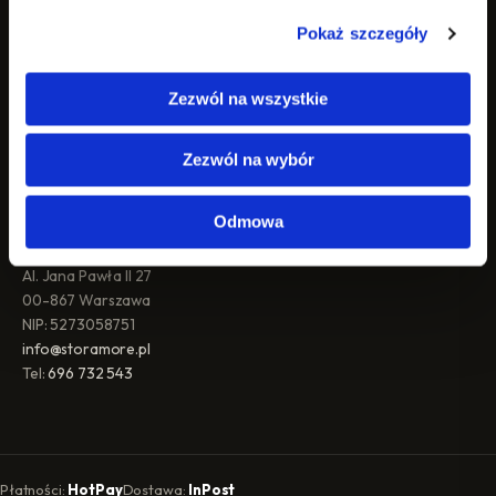
Dostawa
Pokaż szczegóły
Zwroty i reklamacje
Metody płatności
Zezwól na wszystkie
Regulamin
Polityka prywatności
Kontakt
Zezwól na wybór
SKLEP PROWADZI
Odmowa
ERRAL Sp. z o.o.
Al. Jana Pawła II 27
00-867 Warszawa
NIP: 5273058751
info@storamore.pl
Tel:
696 732 543
Płatności:
HotPay
Dostawa:
InPost