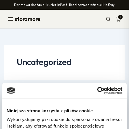
Przejdź
Darmowa dostawa · Kurier InPost · Bezpieczne płatności HotPay
do
treści
0
storamore
Uncategorized
Uncategorized
Hello world!
Niniejsza strona korzysta z plików cookie
erralbiuro@gmail.com
/
1 lipca, 2026
Wykorzystujemy pliki cookie do spersonalizowania treści
i reklam, aby oferować funkcje społecznościowe i
Welcome to WordPress. This is your first post. Edit or