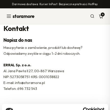
Przejdź
Darmowa dostawa · Kurier InPost · Bezpieczne płatności HotPay
do
treści
0
storamore
Kontakt
Napisz do nas
Masz pytanie o zamówienie, produkt lub dostawę?
Odpowiadamy zwykle w ciągu 1–2 dni roboczych.
ERRAL Sp. z o.o.
Al. Jana Pawła II 27, 00-867 Warszawa
NIP: 5273058751 · KRS: 0001038822
E-mail:
info@storamore.pl
Telefon:
696 732 543
Imię