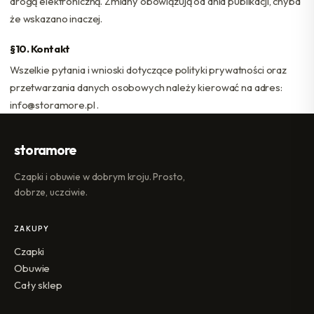
drogą elektroniczną. Zmiany obowiązują od dnia publikacji, chyba
że wskazano inaczej.
§10. Kontakt
Wszelkie pytania i wnioski dotyczące polityki prywatności oraz
przetwarzania danych osobowych należy kierować na adres:
info@storamore.pl .
storamore
Czapki i obuwie w dobrym kroju. Prosto,
dobrze, uczciwie.
ZAKUPY
Czapki
Obuwie
Cały sklep