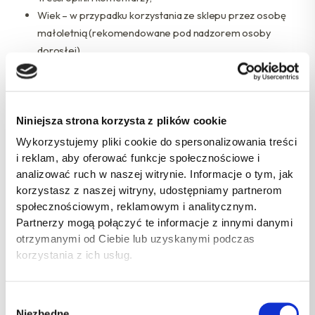
Wiek – w przypadku korzystania ze sklepu przez osobę
małoletnią (rekomendowane pod nadzorem osoby
dorosłej).
§4. Odbiorcy danych
firma kurierska InPost S.A. (obsługa przesyłek),
operator płatności HotPay,
Niniejsza strona korzysta z plików cookie
biuro rachunkowe obsługujące ERRAL Sp. z o.o.,
Wykorzystujemy pliki cookie do spersonalizowania treści
dostawcy usług IT (hosting),
i reklam, aby oferować funkcje społecznościowe i
usługi analityczne i reklamowe: Google Ireland Ltd., Meta
analizować ruch w naszej witrynie. Informacje o tym, jak
Platforms Ireland Ltd. (Facebook), zgodnie z zasadami
korzystasz z naszej witryny, udostępniamy partnerom
przekazywania danych poza EOG,
społecznościowym, reklamowym i analitycznym.
organy państwowe – na podstawie przepisów prawa.
Partnerzy mogą połączyć te informacje z innymi danymi
otrzymanymi od Ciebie lub uzyskanymi podczas
Podmioty te działają na podstawie umów powierzenia
korzystania z ich usług.
przetwarzania danych i zobowiązane są do stosowania
odpowiednich zabezpieczeń.
Wybór
Niezbędne