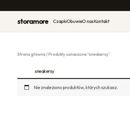
Przejdź
do
treści
storamore
Czapki
Obuwie
O nas
Kontakt
Strona główna
/ Produkty oznaczone “sneakersy”
sneakersy
Nie znaleziono produktów, których szukasz.