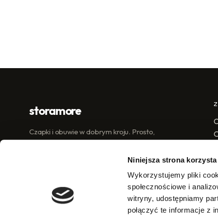
storamore
C
Czapki i obuwie w dobrym kroju. Prosto,
dobrze, uczciwie.
C
Niniejsza strona korzysta
Wykorzystujemy pliki cook
społecznościowe i analizo
witryny, udostępniamy pa
połączyć te informacje z 