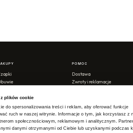
ZAKUPY
POMOC
zapki
Dostawa
Obuwie
Zwroty i reklamacje
ały sklep
Metody płatności
Regulamin
 z plików cookie
Polityka prywatności
ie do spersonalizowania treści i reklam, aby oferować funkcje
Kontakt
wać ruch w naszej witrynie. Informacje o tym, jak korzystasz z 
rtnerom społecznościowym, reklamowym i analitycznym. Partn
innymi danymi otrzymanymi od Ciebie lub uzyskanymi podczas k