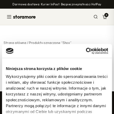
Przejdź
Darmowa dostawa · Kurier InPost · Bezpieczne płatności HotPay
do
treści
0
storamore
Strona główna
/ Produkty oznaczone “Shox”
Shox
Niniejsza strona korzysta z plików cookie
Nie znaleziono produktów, których szukasz.
Wykorzystujemy pliki cookie do spersonalizowania treści
i reklam, aby oferować funkcje społecznościowe i
analizować ruch w naszej witrynie. Informacje o tym, jak
korzystasz z naszej witryny, udostępniamy partnerom
społecznościowym, reklamowym i analitycznym.
storamore
Partnerzy mogą połączyć te informacje z innymi danymi
otrzymanymi od Ciebie lub uzyskanymi podczas