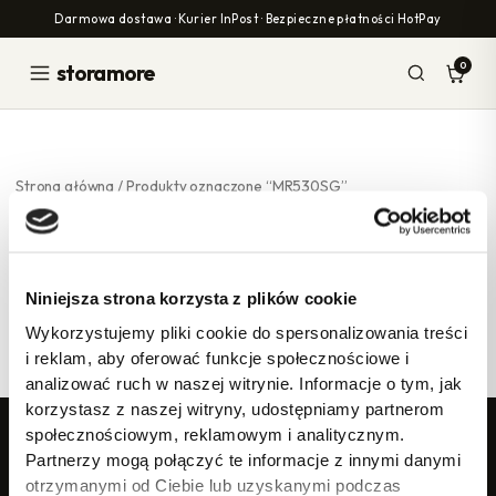
Przejdź
Darmowa dostawa · Kurier InPost · Bezpieczne płatności HotPay
do
treści
0
storamore
Strona główna
/ Produkty oznaczone “MR530SG”
MR530SG
Niniejsza strona korzysta z plików cookie
Nie znaleziono produktów, których szukasz.
Wykorzystujemy pliki cookie do spersonalizowania treści
i reklam, aby oferować funkcje społecznościowe i
analizować ruch w naszej witrynie. Informacje o tym, jak
korzystasz z naszej witryny, udostępniamy partnerom
społecznościowym, reklamowym i analitycznym.
storamore
Partnerzy mogą połączyć te informacje z innymi danymi
otrzymanymi od Ciebie lub uzyskanymi podczas