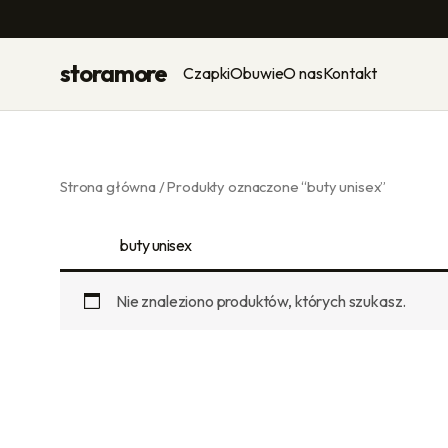
Przejdź
do
treści
storamore
Czapki
Obuwie
O nas
Kontakt
Strona główna
/ Produkty oznaczone “buty unisex”
buty unisex
Nie znaleziono produktów, których szukasz.