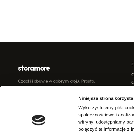
storamore
C
Czapki i obuwie w dobrym kroju. Prosto,
dobrze, uczciwie.
C
Niniejsza strona korzysta
Wykorzystujemy pliki cook
społecznościowe i analizo
witryny, udostępniamy pa
połączyć te informacje z 