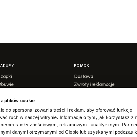
ZAKUPY
POMOC
zapki
Dostawa
Obuwie
Zwroty i reklamacje
ały sklep
Metody płatności
Regulamin
 z plików cookie
Polityka prywatności
ie do spersonalizowania treści i reklam, aby oferować funkcje
Kontakt
wać ruch w naszej witrynie. Informacje o tym, jak korzystasz z 
rtnerom społecznościowym, reklamowym i analitycznym. Partn
innymi danymi otrzymanymi od Ciebie lub uzyskanymi podczas k