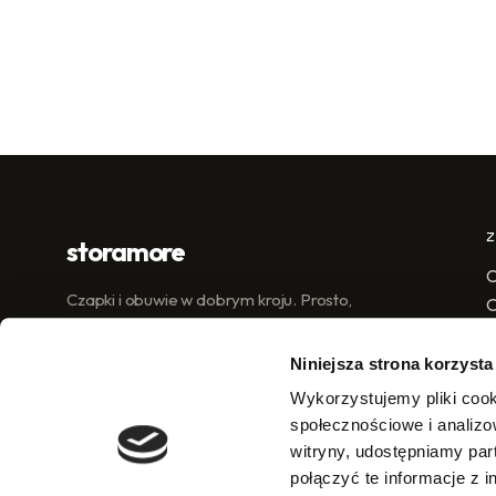
storamore
C
Czapki i obuwie w dobrym kroju. Prosto,
dobrze, uczciwie.
C
Niniejsza strona korzysta
Wykorzystujemy pliki cook
społecznościowe i analizo
witryny, udostępniamy pa
połączyć te informacje z 