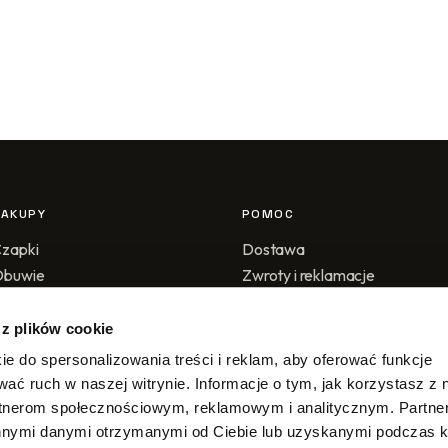
ZAKUPY
POMOC
zapki
Dostawa
Obuwie
Zwroty i reklamacje
ały sklep
Metody płatności
Regulamin
 z plików cookie
Polityka prywatności
ie do spersonalizowania treści i reklam, aby oferować funkcje
Kontakt
wać ruch w naszej witrynie. Informacje o tym, jak korzystasz z 
rtnerom społecznościowym, reklamowym i analitycznym. Partn
innymi danymi otrzymanymi od Ciebie lub uzyskanymi podczas k