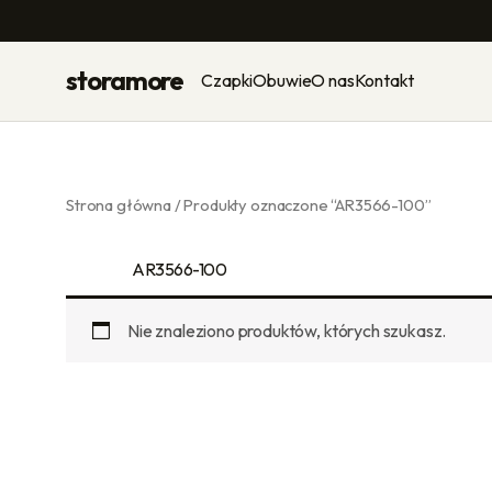
Przejdź
do
treści
storamore
Czapki
Obuwie
O nas
Kontakt
Strona główna
/ Produkty oznaczone “AR3566-100”
AR3566-100
Nie znaleziono produktów, których szukasz.